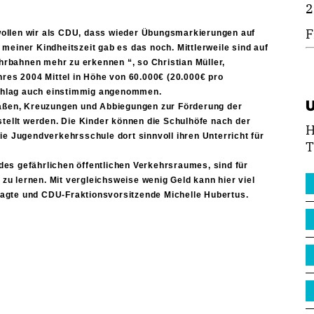
2
F
wollen wir als CDU, dass wieder Übungsmarkierungen auf 
iner Kindheitszeit gab es das noch. Mittlerweile sind auf 
hrbahnen mehr zu erkennen “, so Christian Müller, 
res 2004 Mittel in Höhe von 60.000€ (20.000€ pro 
schlag auch einstimmig angenommen. 
aßen, Kreuzungen und Abbiegungen zur Förderung der 
ellt werden. Die Kinder können die Schulhöfe nach der 
H
 Jugendverkehrsschule dort sinnvoll ihren Unterricht für 
T
s gefährlichen öffentlichen Verkehrsraumes, sind für 
zu lernen. Mit vergleichsweise wenig Geld kann hier viel 
tragte und CDU-Fraktionsvorsitzende Michelle Hubertus.