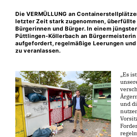
Die VERMÜLLUNG an Containerstellplätzen 
letzter Zeit stark zugenommen, überfüllt
Bürgerinnen und Bürger. In einem jüngste
Püttlingen-Köllerbach an Bürgermeisterin
aufgefordert, regelmäßige Leerungen und
zu veranlassen.
Es ist
unsere
versch
Ärgern
und di
nutze
Vorsit
Forder
regel