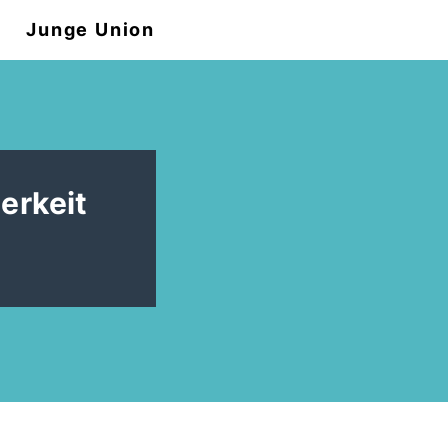
n
Junge Union
erkeit