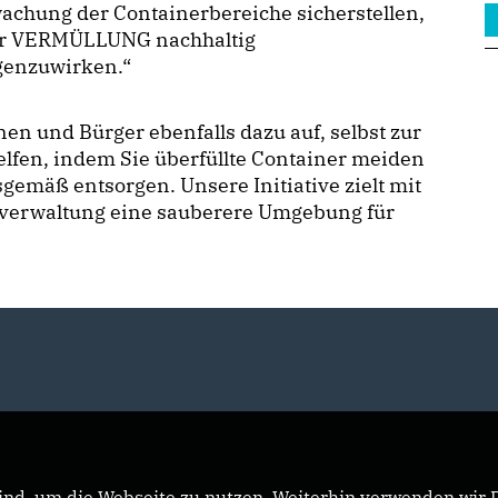
achung der Containerbereiche sicherstellen,
r VERMÜLLUNG nachhaltig
genzuwirken.“
nen und Bürger ebenfalls dazu auf, selbst zur
elfen, indem Sie überfüllte Container meiden
gemäß entsorgen. Unsere Initiative zielt mit
dtverwaltung eine sauberere Umgebung für
nd, um die Webseite zu nutzen. Weiterhin verwenden wir Di