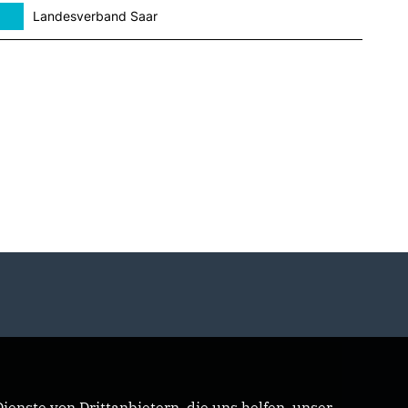
Landesverband Saar
enste von Drittanbietern, die uns helfen, unser